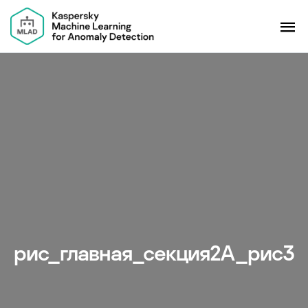
рис_главная_секция2А_рис3