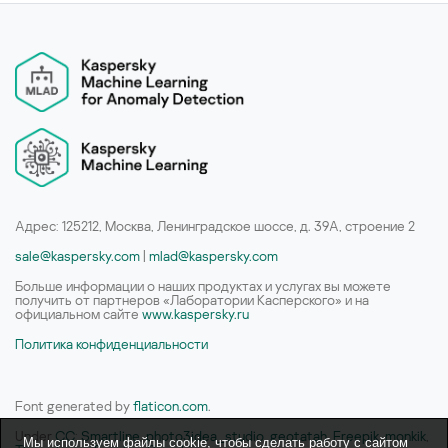
Адрес: 125212, Москва, Ленинградское шоссе, д. 39А, строение 2
sale@kaspersky.com
|
mlad@kaspersky.com
Больше информации о наших продуктах и услугах вы можете
получить от партнеров «Лаборатории Касперского» и на
официальном сайте
www.kaspersky.ru
Политика конфиденциальности
Font generated by
flaticon.com
.
Under
CC
:
Smartline
,
photo3idea_studio
,
geotatah
,
Freepik
,
monkik
,
Мы используем файлы cookie, чтобы сделать работу с сайтом